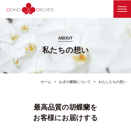
メ
ニ
ュ
ー
を
開
ABOUT
閉
私たちの想い
す
る
ホーム
おぎの蘭園について
わたしたちの想い
最高品質の胡蝶蘭を
お客様にお届けする