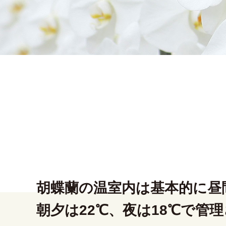
胡蝶蘭の温室内は基本的に昼間
朝夕は22℃、夜は18℃で管