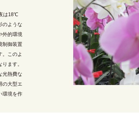
夜は18℃
影のような
や外的環境
境制御装置
す。このよ
なります。
な光熱費な
用の大型エ
い環境を作