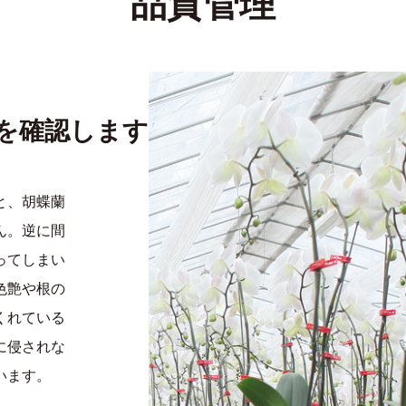
品質管理
を確認します。
と、胡蝶蘭
ん。逆に間
ってしまい
色艶や根の
くれている
に侵されな
います。