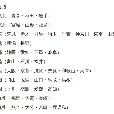
海道
東北
（青森・秋田・岩手）
東北
（宮城・山形・福島）
東
（茨城・栃木・群馬・埼玉・千葉・神奈川・東京・山
越
（新潟・長野）
部
（静岡・愛知・三重・岐阜）
陸
（富山・石川・福井）
西
（大阪・京都・滋賀・奈良・和歌山・兵庫）
国
（岡山・広島・山口・鳥取・島根）
国
（香川・徳島・愛媛・高知）
九州
（福岡・佐賀・長崎）
九州
（熊本・大分・宮崎・鹿児島）