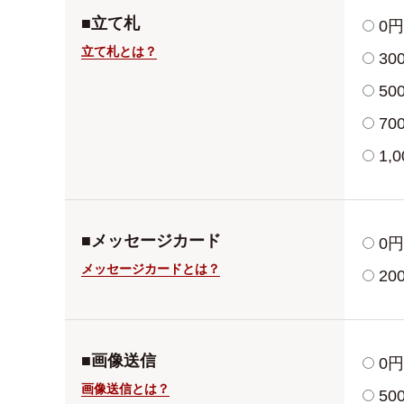
■立て札
0
立て札とは？
3
5
7
1
■メッセージカード
0円
メッセージカードとは？
2
■画像送信
0
画像送信とは？
5